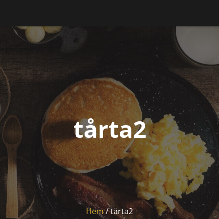
tårta2
Hem
/
tårta2