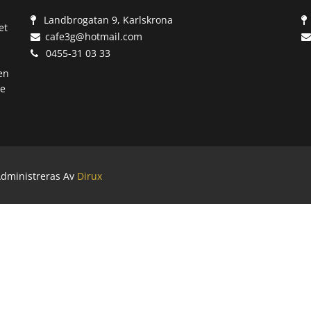
Landbrogatan 9, Karlskrona
et
cafe3g@hotmail.com
0455-31 03 33
en
de
Administreras Av
Dirux